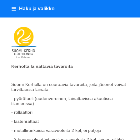
Siirry
Haku ja valikko
sivun
sisältöön
Suomi-Kerho Club Finlandia
Kerholta lainattavia tavaroita
Suomi-Kerholla on seuraavia tavaroita, joita jäsenet voivat
tarvittaessa lainata:
- pyörätuoli (uudenveroinen, lainattavissa akuutissa
tilanteessa)
- rollaattori
- lastenrattaat
- metallirunkoisia varavuoteita 2 kpl, ei patjoja
- 2 hengen ilmatäytteisiä varavuoteita 2 kpl, toinen sähkö-