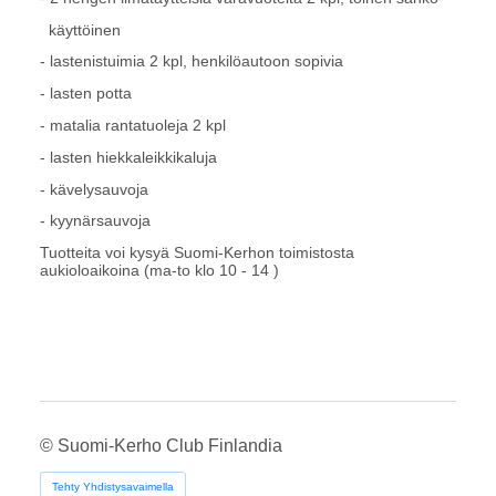
käyttöinen
- lastenistuimia 2 kpl, henkilöautoon sopivia
- lasten potta
- matalia rantatuoleja 2 kpl
- lasten hiekkaleikkikaluja
- kävelysauvoja
- kyynärsauvoja
Tuotteita voi kysyä Suomi-Kerhon toimistosta
aukioloaikoina (ma-to klo 10 - 14 )
©
Suomi-Kerho Club Finlandia
Tehty Yhdistysavaimella