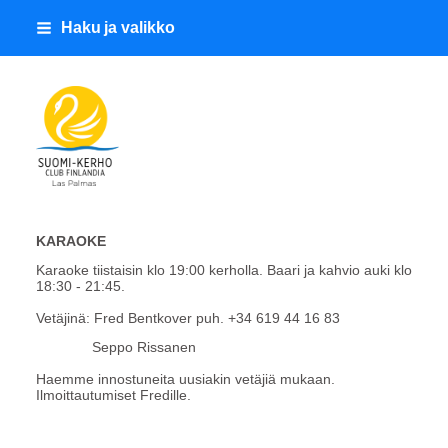
Siirry
Haku ja valikko
sivun
sisältöön
Suomi-Kerho Club Finlandia
KARAOKE
Karaoke tiistaisin klo 19:00 kerholla. Baari ja kahvio auki klo
18:30 - 21:45.
Vetäjinä: Fred Bentkover puh. +34 619 44 16 83
Seppo Rissanen
Haemme innostuneita uusiakin vetäjiä mukaan.
Ilmoittautumiset Fredille.