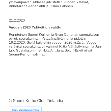
ystävänpäivän juhlassa julkistettiin Vuoden Ystävät,
AnneMilana Aadanlahti ja Osmo Palonen.
21.2.2020
Vuoden 2020 Ystävät on valittu
Perinteinen Suomi-Kerhon ja Gran Canarian suomalaisen
ev.lut. seurakunnan Ystävänpäivän juhla pidettiin
16.2.2020. Siellä kukitettiin vuoden 2020 ystävät. Vuoden
ystäviksi seurakunta oli valinnut Riitta Vähäsöyringin ja Jan-
Eric Gustafssonin. Sinikka Anttila ja Seidi Häikiö olivat
Suomi-Kerhon valinnat.
©
Suomi-Kerho Club Finlandia
Tehty Yhdistysavaimella